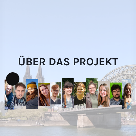
Skip
websi
to
content
ÜBER DAS PROJEKT
Lange
Beschreibung