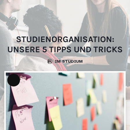
Skip
websi
to
content
STUDIENORGANISATION:
UNSERE 5 TIPPS UND TRICKS
IM STUDIUM
Lange
Beschreibung