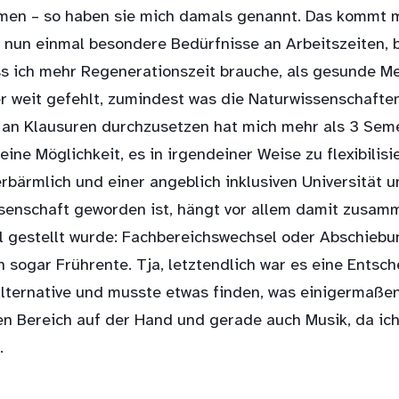
hmen – so haben sie mich damals genannt. Das kommt mi
nun einmal besondere Bedürfnisse an Arbeitszeiten, b
s ich mehr Regenerationszeit brauche, als gesunde Me
er weit gefehlt, zumindest was die Naturwissenschafte
 an Klausuren durchzusetzen hat mich mehr als 3 Seme
ne Möglichkeit, es in irgendeiner Weise zu flexibilisi
erbärmlich und einer angeblich inklusiven Universität u
ssenschaft geworden ist, hängt vor allem damit zusam
 gestellt wurde: Fachbereichswechsel oder Abschiebun
sogar Frührente. Tja, letztendlich war es eine Entsch
Alternative und musste etwas finden, was einigermaße
ven Bereich auf der Hand und gerade auch Musik, da ich
.