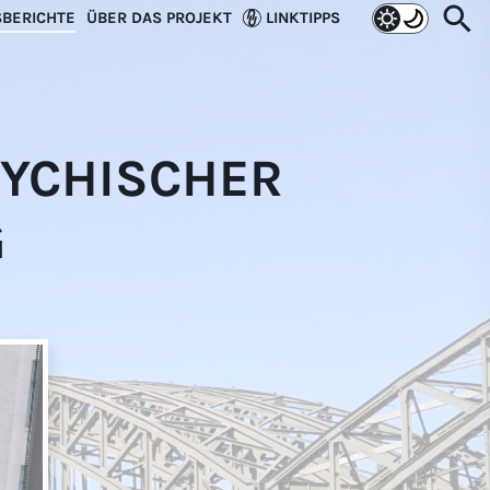
SEARC
Searc
BERICHTE
ÜBER DAS PROJEKT
LINKTIPPS
the
websi
SYCHISCHER
G