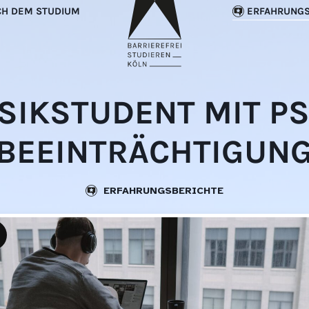
CH DEM STUDIUM
ERFAHRUNGS
SIKSTUDENT MIT P
BEEINTRÄCHTIGUN
ERFAHRUNGSBERICHTE
ange
eschreibung