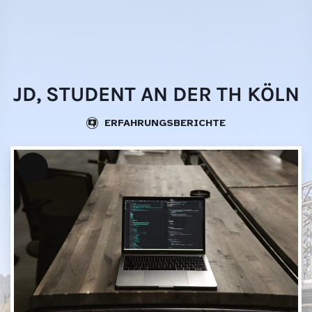
Skip
websi
to
content
JD, STUDENT AN DER TH KÖLN
ERFAHRUNGSBERICHTE
Lange
Beschreibung