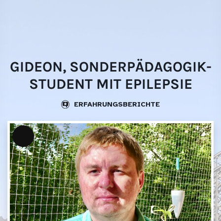
Skip
websi
to
content
GIDEON, SONDERPÄDAGOGIK-
STUDENT MIT EPILEPSIE
ERFAHRUNGSBERICHTE
Lange
Beschreibung